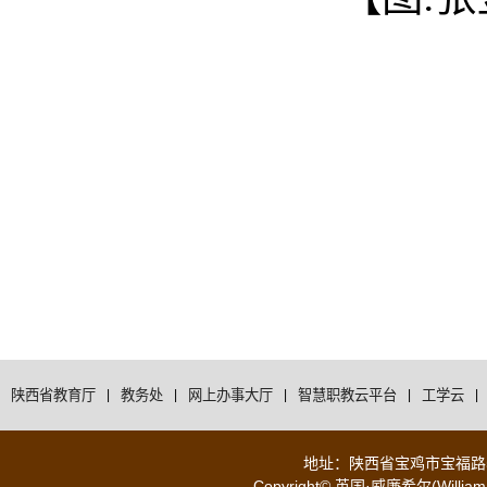
陕西省教育厅
|
教务处
|
网上办事大厅
|
智慧职教云平台
|
工学云
|
地址：陕西省宝鸡市宝福路56号 
Copyright© 英国·威廉希尔(WilliamH