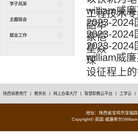
学子风采
willi
工程技术专
2023-2
主题班会
韶华
2023-2
家恺
就业工作
2023-2
星焱
willia
琛
设征程上的
陕西省教育厅
|
教务处
|
网上办事大厅
|
智慧职教云平台
|
工学云
|
地址：陕西省宝鸡市宝福路56号 
Copyright© 英国·威廉希尔(WilliamH