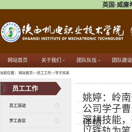
英国·威廉希尔(
网站首页
关于我们
团队队伍
团队建设
当前位置：
网站首页
>>
员工工作
>>
学子风采
员工工作
姚婷：岭南
员工活动
公司学子曹天
深耕技能，
佳绩
学工会议
以铁轨为笔