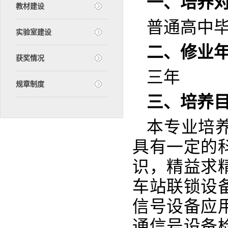
一、培养
教材建设
普通高中
实验室建设
二、修业
获奖情况
三年
规章制度
三、培养
本专业培
具有一定的
识，精益求
车站联锁设
信号设备应
通信号设备