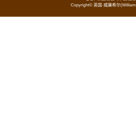
Copyright© 英国·威廉希尔(WilliamH