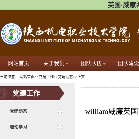
英国·威廉希尔(
网站首页
关于我们
团队队伍
团队建设
当前位置：
网站首页
>>
党建工作
>>
党建动态
>>
正文
党建工作
william威
党建动态
理论学习