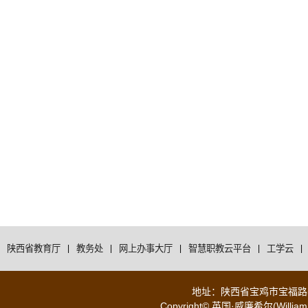
陕西省教育厅
|
教务处
|
网上办事大厅
|
智慧职教云平台
|
工学云
|
地址：陕西省宝鸡市宝福路56号 
Copyright© 英国·威廉希尔(WilliamH