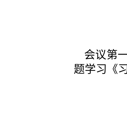
会议第
题学习
《