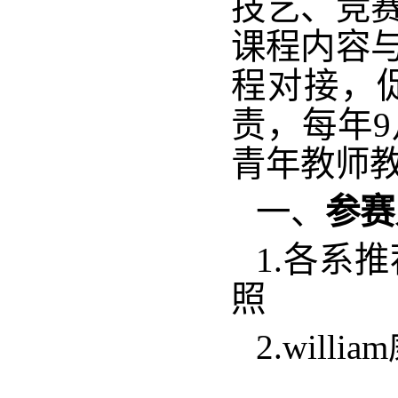
技艺、竞
课程内容
程对接，
责，每年9
青年教师
一、
参赛
1.各系
照
2.wil