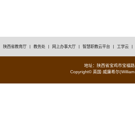
陕西省教育厅
|
教务处
|
网上办事大厅
|
智慧职教云平台
|
工学云
|
地址：陕西省宝鸡市宝福路56号 
Copyright© 英国·威廉希尔(WilliamH