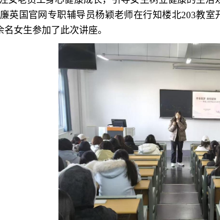
iam威廉英国官网专职辅导员杨颖老师在行知楼北
203教
余名女生参加了此次讲座。