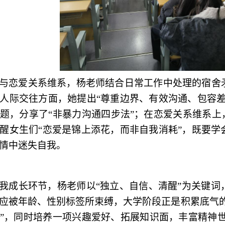
与恋爱关系维系，
杨
老师结合日常工作中处理的宿舍
人际交往方面，她提出
“尊重边界、有效沟通、包容
题，分享了“非暴力沟通四步法”；在恋爱关系维系上
醒女生们“恋爱是锦上添花，而非自我消耗”，既要学
情中迷失自我。
我成长环节，
杨
老师以
“独立、自信、清醒”为关键
应被年龄、性别标签所束缚，大学阶段正是积累底气的
”，同时培养一项兴趣爱好、拓展知识面，丰富精神世