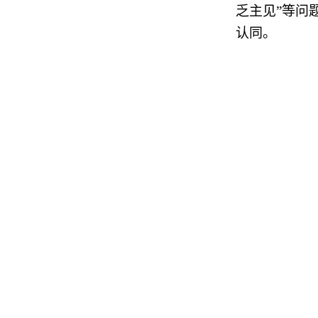
乏主见”等问
认同。