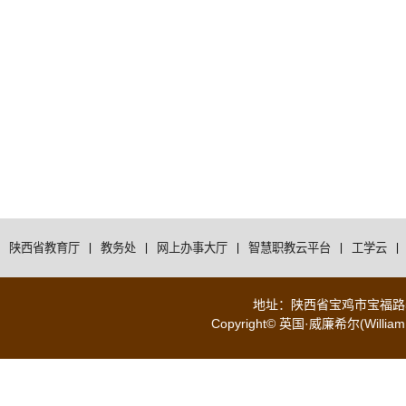
陕西省教育厅
|
教务处
|
网上办事大厅
|
智慧职教云平台
|
工学云
|
地址：陕西省宝鸡市宝福路56号 
Copyright© 英国·威廉希尔(WilliamH