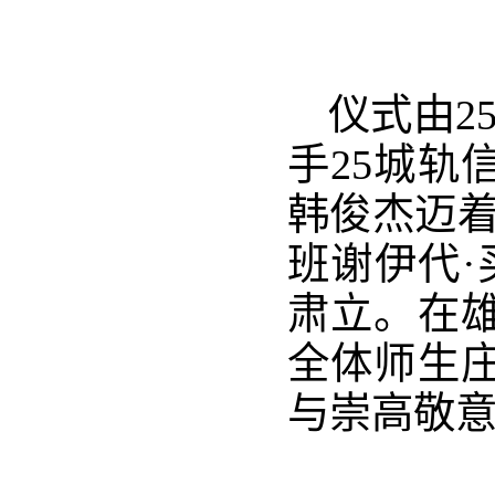
仪式由2
手25城轨
韩俊杰迈着
班谢伊代·
肃立。在
全体师生
与崇高敬