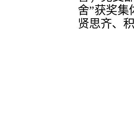
舍”获奖集
贤思齐、