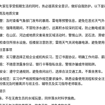
大家在享受假期生活的同时，务必提高安全意识，做好自我防护。以下是
雨及地质灾害
气预警：及时查看气象部门发布的暴雨、雷电等预警信息，避免在恶劣天气外
水危险：强降雨期间，不冒险涉水通行，远离积水较深的区域，防止触电或溺
质灾害：在山区、河边或地质灾害易发区域活动时，警惕山洪、泥石流、滑
全：检查住所排水设施，低楼层注意防涝；雷雨天气关闭电器电源，避免使
注意事项
位资质：实习要选择正规企业或机构实习，签订书面协议，明确工作内容、
人信息：不随意泄露身份证、银行卡等隐私信息，警惕诈骗或传销陷阱。
出行安全：遵守交通规则，避免夜间出行，选择合法交通工具，不乘坐黑车。
位安全规范：实习中严格按照操作规范要求操作，熟悉设备使用流程和安全
险情况及时撤离并与班主任、辅导员及实习指导老师联系。
提示
野泳，不在无救生员的水域玩耍，同伴落水时科学施救。