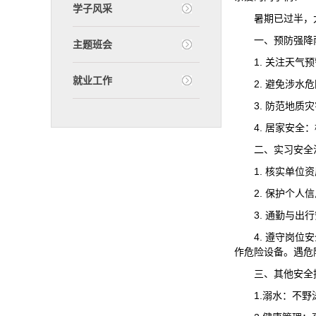
学子风采
暑期已过半，
一、预防强降
主题班会
1. 关注天
就业工作
2. 避免涉
3. 防范地
4. 居家安
二、实习安全
1. 核实单
2. 保护个
3. 通勤与
4. 遵守岗
作危险设备。遇危
三、其他安全
1.溺水：不