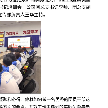
团支部书记培训会。公司团总支书记李帅、团总支副
宣传部负责人王华主持。
经验和心得。他就如何做一名优秀的团员干部这
等方面的要点，并就工作中遇到的实际问题与参