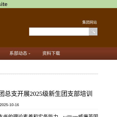
ite
集团网站
系部动态
资料下载
网团总支开展2025级新生团支部培训
025-10-16
的理论素养和实务能力，william威廉英国