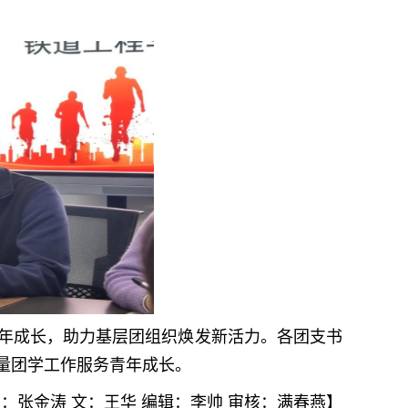
年成长，助力基层团组织焕发新活力。各团支书
量团学工作服务青年成长。
：张金涛 文：王华 编辑：李帅 审核：满春燕】