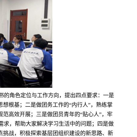
书的角色定位与工作方向，提出四点要求：一是
思想根基；二是做团务工作的“内行人”，熟练掌
规范高效开展；三是做团员青年的“贴心人”，牢
需求，帮助大家解决学习生活中的问题；四是做
点挑战，积极探索基层团组织建设的新思路、新