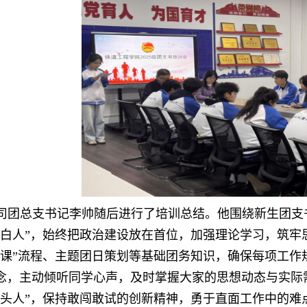
司团总支书记李帅随后进行了培训总结。他围绕新生团支
明白人”，始终把政治建设放在首位，加强理论学习，筑牢
一课”流程、主题团日策划等基础团务知识，确保每项工作
念，主动倾听同学心声，及时掌握大家的思想动态与实际
带头人”，保持敢闯敢试的创新精神，勇于直面工作中的难