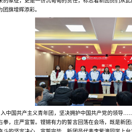
荣的象征，更是一份沉甸甸的责任，标志着新团员们从此
为团旗增辉添彩。
加入中国共产主义青年团，坚决拥护中国共产党的领导…
右拳，庄严宣誓。铿锵有力的誓言回荡在会场，既是新团
奋斗的坚定决心。宣誓完毕，新团员代表李紫潼同学上台