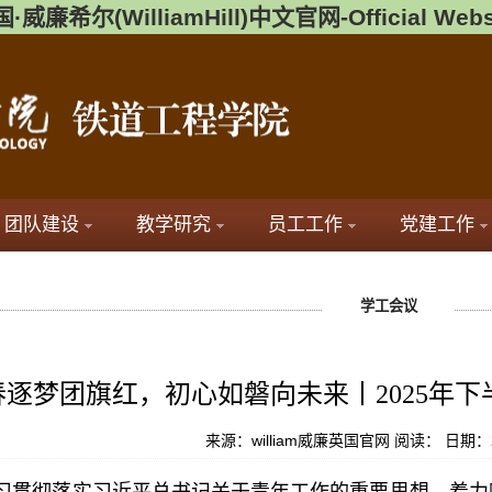
·威廉希尔(WilliamHill)中文官网-Official Webs
团队建设
教学研究
员工工作
党建工作
学工会议
春逐梦团旗红，初心如磐向未来丨2025年
来源：william威廉英国官网
阅读：
日期：2