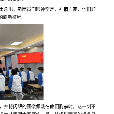
重念出，新团员们眼神坚定、神情自豪，他们即
的崭新征程。
，并将闪耀的团徽佩戴在他们胸前时，这一刻不