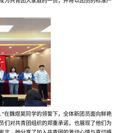
成为共青团大家庭的一员，并将以团员的标准严
…”在魏煜昊同学的领誓下，全体新团员面向鲜艳
员们对共青团组织的郑重承诺，也展现了他们为
发言。她分享了加入共青团的激动心情与真切感