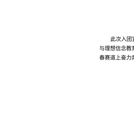
此次入团
与理想信念教
春赛道上奋力