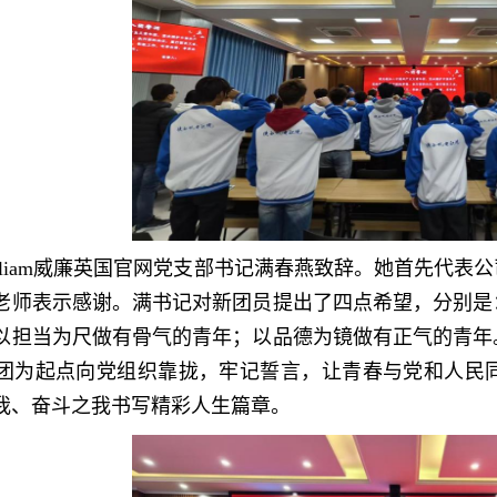
illiam威廉英国官网党支部书记满春燕致辞。她首先代
老师表示感谢。满书记对新团员提出了四点希望，分别是
以担当为尺做有骨气的青年；以品德为镜做有正气的青年
团为起点向党组织靠拢，牢记誓言，让青春与党和人民
我、奋斗之我书写精彩人生篇章。