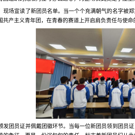
，现场宣读了新团员名单。当一个个充满朝气的名字被郑
国共产主义青年团，在青春的赛道上开启肩负责任与使命
颁发团员证并佩戴团徽环节。当每一位新团员领到团员证