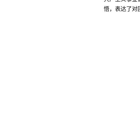
悟，表达了对