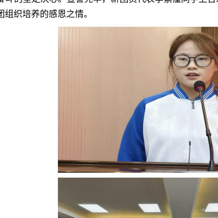
团组织培养的感恩之情。