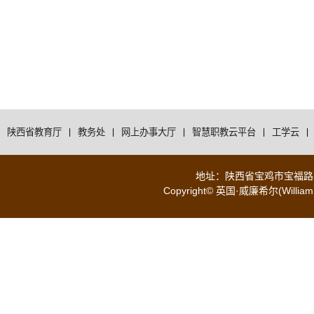
陕西省教育厅
|
教务处
|
网上办事大厅
|
智慧职教云平台
|
工学云
|
地址：陕西省宝鸡市宝福路56号 
Copyright© 英国·威廉希尔(WilliamH